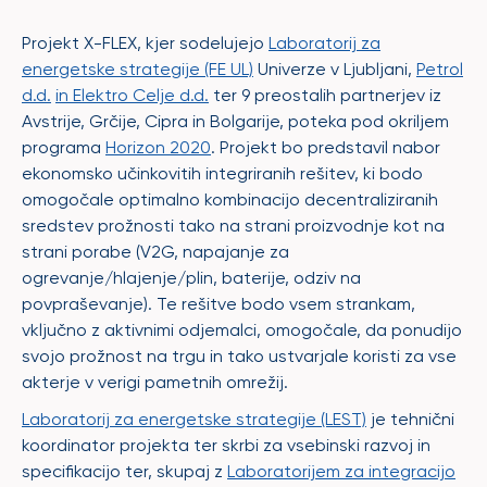
Projekt X-FLEX, kjer sodelujejo
Laboratorij za
energetske strategije (FE UL)
Univerze v Ljubljani,
Petrol
d.d.
in Elektro Celje d.d.
ter 9 preostalih partnerjev iz
Avstrije, Grčije, Cipra in Bolgarije, poteka pod okriljem
programa
Horizon 2020
. Projekt bo predstavil nabor
ekonomsko učinkovitih integriranih rešitev, ki bodo
omogočale optimalno kombinacijo decentraliziranih
sredstev prožnosti tako na strani proizvodnje kot na
strani porabe (V2G, napajanje za
ogrevanje/hlajenje/plin, baterije, odziv na
povpraševanje). Te rešitve bodo vsem strankam,
vključno z aktivnimi odjemalci, omogočale, da ponudijo
svojo prožnost na trgu in tako ustvarjale koristi za vse
akterje v verigi pametnih omrežij.
Laboratorij za energetske strategije (LEST)
je tehnični
koordinator projekta ter skrbi za vsebinski razvoj in
specifikacijo ter, skupaj z
Laboratorijem za integracijo