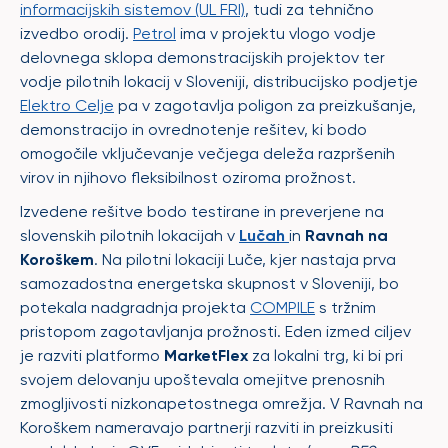
informacijskih sistemov (UL FRI)
, tudi za tehnično
izvedbo orodij.
Petrol
ima v projektu vlogo vodje
delovnega sklopa demonstracijskih projektov ter
vodje pilotnih lokacij v Sloveniji, distribucijsko podjetje
Elektro Celje
pa v zagotavlja poligon za preizkušanje,
demonstracijo in ovrednotenje rešitev, ki bodo
omogočile vključevanje večjega deleža razpršenih
virov in njihovo fleksibilnost oziroma prožnost.
Izvedene rešitve bodo testirane in preverjene na
slovenskih pilotnih lokacijah v
Lučah
in
Ravnah na
Koroškem
. Na pilotni lokaciji Luče, kjer nastaja prva
samozadostna energetska skupnost v Sloveniji, bo
potekala nadgradnja projekta
COMPILE
s tržnim
pristopom zagotavljanja prožnosti. Eden izmed ciljev
je razviti platformo
MarketFlex
za lokalni trg, ki bi pri
svojem delovanju upoštevala omejitve prenosnih
zmogljivosti nizkonapetostnega omrežja. V Ravnah na
Koroškem nameravajo partnerji razviti in preizkusiti