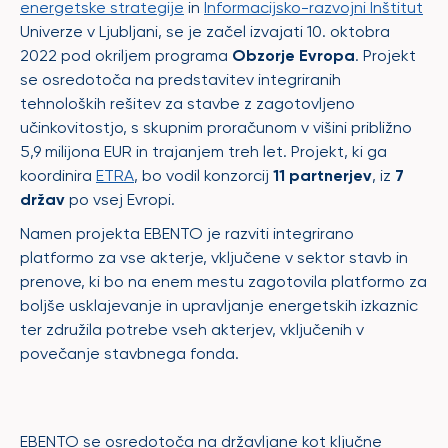
energetske strategije
in
Informacijsko-razvojni Inštitut
Univerze v Ljubljani, se je začel izvajati 10. oktobra
2022 pod okriljem programa
Obzorje Evropa
. Projekt
se osredotoča na predstavitev integriranih
tehnoloških rešitev za stavbe z zagotovljeno
učinkovitostjo, s skupnim proračunom v višini približno
5,9 milijona EUR in trajanjem treh let. Projekt, ki ga
koordinira
ETRA
, bo vodil konzorcij
11 partnerjev
, iz
7
držav
po vsej Evropi.
Namen projekta EBENTO je razviti integrirano
platformo za vse akterje, vključene v sektor stavb in
prenove, ki bo na enem mestu zagotovila platformo za
boljše usklajevanje in upravljanje energetskih izkaznic
ter združila potrebe vseh akterjev, vključenih v
povečanje stavbnega fonda.
EBENTO se osredotoča na državljane kot ključne