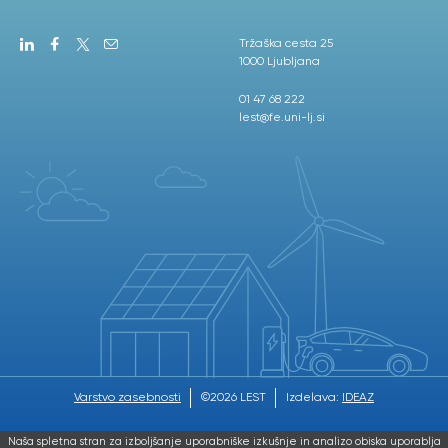
Tržaška cesta 25
1000 Ljubljana
01 47 68 222
lest@fe.uni-lj.si
Varstvo zasebnosti
©2026 LEST
Izdelava:
IDEAZ
Naša spletna stran za izboljšanje uporabniške izkušnje in analizo obiska uporablja