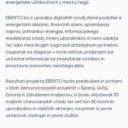
energetske učinkovitosti v mestu/regiji.
EBENTO bo z uporabo digitalnih orodij zbiral podatke iz
energetskih izkaznic, finančnih shem, spremljanja
naprav, prihrankov energije, informacijskega
modeliranja stavb, mnenj uporabnikov in ravni udobja
ter tako med drugim zagotovil državljanom potrebno
zaupanje za vlaganje v nove rešitve, podjetjem pa
ustrezne informacije za zmanjšanje stroškov in
enostavno ponovitev razvitega dela.
Rezultati projekta EBENTO bodo preizkušeni in potrjeni
v štirih demonstracijskih projektih v Španiji, Grčiji,
Estoniji in Združenem kraljestvu, ki bodo vključevali 35
majhnih stanovanjskih stavb ter več kot 80 končnih
uporabnikov in različnih akterjev, na primer iz javne
ustanove, zadruge in javne službe.