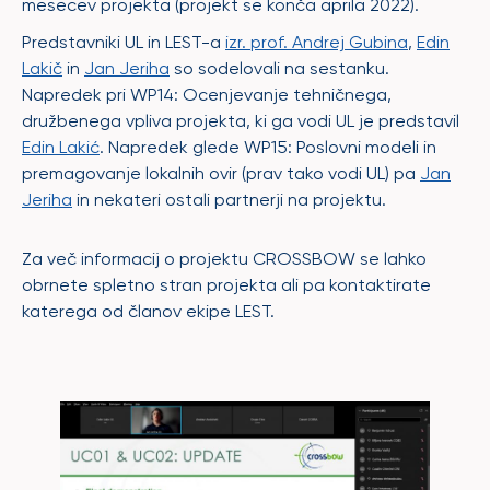
mesecev projekta (projekt se konča aprila 2022).
Predstavniki UL in LEST-a
izr. prof. Andrej Gubina
,
Edin
Lakič
in
Jan Jeriha
so sodelovali na sestanku.
Napredek pri WP14: Ocenjevanje tehničnega,
družbenega vpliva projekta, ki ga vodi UL je predstavil
Edin Lakić
. Napredek glede WP15: Poslovni modeli in
premagovanje lokalnih ovir (prav tako vodi UL) pa
Jan
Jeriha
in nekateri ostali partnerji na projektu.
Za več informacij o projektu CROSSBOW se lahko
obrnete spletno stran projekta ali pa kontaktirate
katerega od članov ekipe LEST.