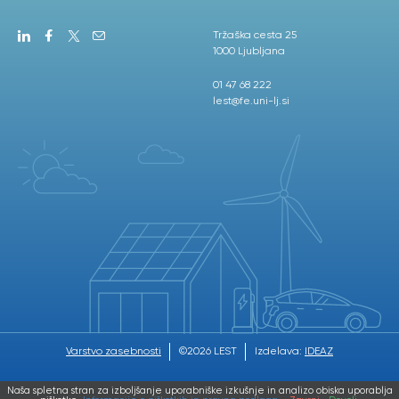
Tržaška cesta 25
1000 Ljubljana
01 47 68 222
lest@fe.uni-lj.si
Varstvo zasebnosti
©2026 LEST
Izdelava:
IDEAZ
Naša spletna stran za izboljšanje uporabniške izkušnje in analizo obiska uporablja