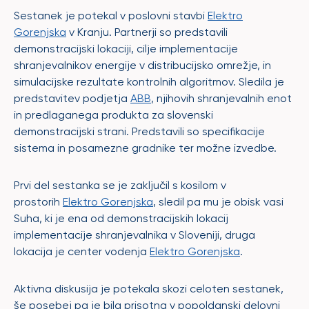
Sestanek je potekal v poslovni stavbi
Elektro
Gorenjska
v Kranju. Partnerji so predstavili
demonstracijski lokaciji, cilje implementacije
shranjevalnikov energije v distribucijsko omrežje, in
simulacijske rezultate kontrolnih algoritmov. Sledila je
predstavitev podjetja
ABB
, njihovih shranjevalnih enot
in predlaganega produkta za slovenski
demonstracijski strani. Predstavili so specifikacije
sistema in posamezne gradnike ter možne izvedbe.
Prvi del sestanka se je zaključil s kosilom v
prostorih
Elektro Gorenjska
, sledil pa mu je obisk vasi
Suha, ki je ena od demonstracijskih lokacij
implementacije shranjevalnika v Sloveniji, druga
lokacija je center vodenja
Elektro Gorenjska
.
Aktivna diskusija je potekala skozi celoten sestanek,
še posebej pa je bila prisotna v popoldanski delovni