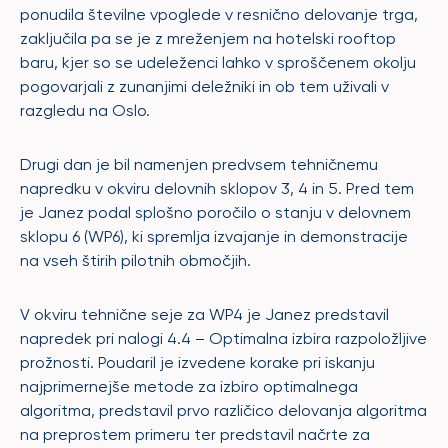
ponudila številne vpoglede v resnično delovanje trga,
zaključila pa se je z mreženjem na hotelski rooftop
baru, kjer so se udeleženci lahko v sproščenem okolju
pogovarjali z zunanjimi deležniki in ob tem uživali v
razgledu na Oslo.
Drugi dan je bil namenjen predvsem tehničnemu
napredku v okviru delovnih sklopov 3, 4 in 5. Pred tem
je Janez podal splošno poročilo o stanju v delovnem
sklopu 6 (WP6), ki spremlja izvajanje in demonstracije
na vseh štirih pilotnih območjih.
V okviru tehnične seje za WP4 je Janez predstavil
napredek pri nalogi 4.4 – Optimalna izbira razpoložljive
prožnosti. Poudaril je izvedene korake pri iskanju
najprimernejše metode za izbiro optimalnega
algoritma, predstavil prvo različico delovanja algoritma
na preprostem primeru ter predstavil načrte za