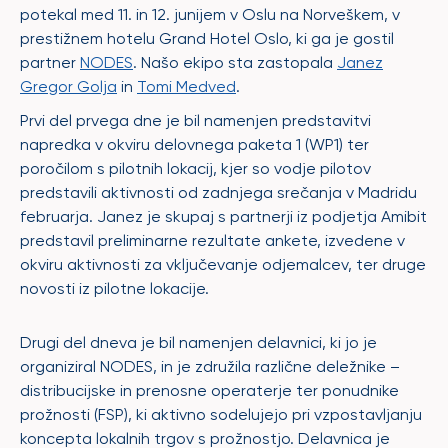
potekal med 11. in 12. junijem v Oslu na Norveškem, v
prestižnem hotelu Grand Hotel Oslo, ki ga je gostil
partner
NODES
. Našo ekipo sta zastopala
Janez
Gregor Golja
in
Tomi Medved
.
Prvi del prvega dne je bil namenjen predstavitvi
napredka v okviru delovnega paketa 1 (WP1) ter
poročilom s pilotnih lokacij, kjer so vodje pilotov
predstavili aktivnosti od zadnjega srečanja v Madridu
februarja. Janez je skupaj s partnerji iz podjetja Amibit
predstavil preliminarne rezultate ankete, izvedene v
okviru aktivnosti za vključevanje odjemalcev, ter druge
novosti iz pilotne lokacije.
Drugi del dneva je bil namenjen delavnici, ki jo je
organiziral NODES, in je združila različne deležnike –
distribucijske in prenosne operaterje ter ponudnike
prožnosti (FSP), ki aktivno sodelujejo pri vzpostavljanju
koncepta lokalnih trgov s prožnostjo. Delavnica je