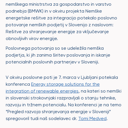
nemškega ministrstva za gospodarstvo in varstvo
podnebja (BMWK) in v okviru projekta Nemške
energetske rešitve za integracijo potekalo poslovno
potovanje nemških podjetij v Slovenijo z naslovom:
Rešitve za shranjevanje energije za vključevanje
obnovljivih virov energije.
Poslovnega potovanja so se udeležila nemška
podjetja, ki jih zanima širitev poslovanja in iskanje
potencialnih poslovnih partnerjev v Sloveniji.
V okviru poslovne poti je 7. marca v Ljubljani potekala
konferenca
Energy storage solutions for the
integration of renewable energies
, na kateri so nemški
in slovenski strokovnjaki razpravljali o stanju tehnike,
razvoju in tržnem potencialu. Na konferenci je na temo
“Pregled razvoja shranjevanja energije v Sloveniji”
spregovoril tudi naš sodelavec dr.
Tomi Medved
.