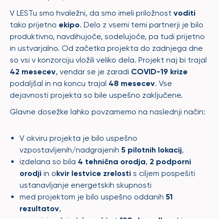
V LESTu smo hvaležni, da smo imeli priložnost
voditi
tako prijetno
ekipo
. Delo z vsemi temi partnerji je bilo
produktivno, navdihujoče, sodelujoče, pa tudi prijetno
in ustvarjalno. Od začetka projekta do zadnjega dne
so vsi v konzorciju vložili veliko dela. Projekt naj bi trajal
42 mesecev
, vendar se je zaradi
COVID-19 krize
podaljšal in na koncu trajal
48 mesecev
. Vse
dejavnosti projekta so bile uspešno zaključene.
Glavne dosežke lahko povzamemo na naslednji način:
V okviru projekta je bilo uspešno
vzpostavljenih/nadgrajenih
5 pilotnih lokacij
,
izdelana so bila
4 tehnična orodja
,
2 podporni
orodji
in o
kvir lestvice zrelosti
s ciljem pospešiti
ustanavljanje energetskih skupnosti
med projektom je bilo uspešno oddanih
51
rezultatov
,