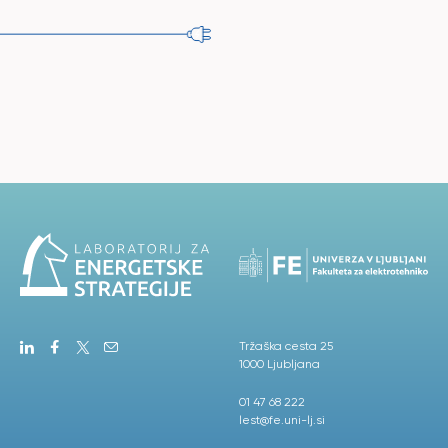
Tržaška cesta 25
1000 Ljubljana
01 47 68 222
lest@fe.uni-lj.si