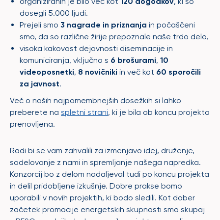
organiziranih je bilo več kot
120 dogodkov
, ki so
dosegli 5.000 ljudi.
Prejeli smo
3 nagrade in priznanja
in počaščeni
smo, da so različne žirije prepoznale naše trdo delo,
visoka kakovost dejavnosti diseminacije in
komuniciranja, vključno s
6 brošurami
,
10
videoposnetki
,
8 novičniki
in več kot
60 sporočili
za javnost
.
Več o naših najpomembnejših dosežkih si lahko
preberete na
spletni strani
, ki je bila ob koncu projekta
prenovljena.
Radi bi se vam zahvalili za izmenjavo idej, druženje,
sodelovanje z nami in spremljanje našega napredka.
Konzorcij bo z delom nadaljeval tudi po koncu projekta
in delil pridobljene izkušnje. Dobre prakse bomo
uporabili v novih projektih, ki bodo sledili. Kot dober
začetek promocije energetskih skupnosti smo skupaj