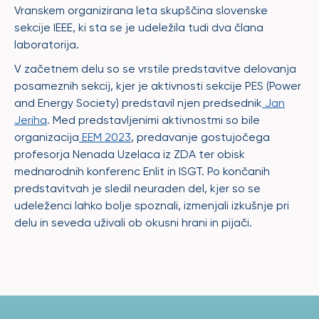
Vranskem
organizirana
leta
skupščina
slovenske
sekcije
IEEE, ki
sta
se je
udeležila
tudi
dva
člana
laboratorija
.
V
začetnem
delu
so se
vrstile
predstavitve
delovanja
posameznih
sekcij
,
kjer
je
aktivnosti
sekcije
PES (Power
and Energy Society)
predstavil
njen
predsednik
Jan
Jeriha
. Med
predstavljenimi
aktivnostmi
so bile
organizacija
EEM 2023
,
predavanje
gostujočega
profesorja
Nenada
Uzelaca
iz
ZDA
ter
obisk
mednarodnih
konferenc
Enlit
in ISGT. Po
končanih
predstavitvah
je
sledil
neuraden
del,
kjer
so se
udeleženci
lahko
bolje
spoznali
,
izmenjali
izkušnje
pri
delu
in
seveda
uživali
ob
okusni
hrani
in
pijači
.