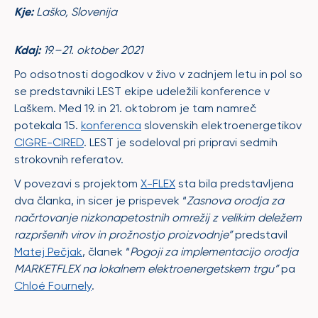
Kje:
Laško, Slovenija
Kdaj:
19.–21. oktober 2021
Po odsotnosti dogodkov v živo v zadnjem letu in pol so
se predstavniki LEST ekipe udeležili konference v
Laškem. Med 19. in 21. oktobrom je tam namreč
potekala 15.
konferenca
slovenskih elektroenergetikov
CIGRE-CIRED
. LEST je sodeloval pri pripravi sedmih
strokovnih referatov.
V povezavi s projektom
X-FLEX
sta bila predstavljena
dva članka, in sicer je prispevek “
Zasnova orodja za
načrtovanje nizkonapetostnih omrežij z velikim deležem
razpršenih virov in prožnostjo proizvodnje”
predstavil
Matej Pečjak
, članek “
Pogoji za implementacijo orodja
MARKETFLEX na lokalnem elektroenergetskem trgu”
pa
Chloé Fournely
.