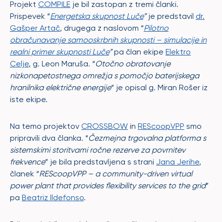
Projekt
COMPILE
je bil zastopan z tremi članki.
Prispevek “
Energetska skupnost Luče
”
je predstavil
dr.
Gašper Artač
, drugega z naslovom “
Pilotno
obračunavanje samooskrbnih skupnosti – simulacije in
realni primer skupnosti Luče
”
pa član ekipe
Elektro
Celje
, g. Leon Maruša. “
Otočno obratovanje
nizkonapetostnega omrežja s pomočjo baterijskega
hranilnika električne energije
“ je opisal g. Miran Rošer iz
iste ekipe.
Na temo projektov
CROSSBOW
in
REScoopVPP
smo
pripravili dva članka. “
Čezmejna trgovalna platforma s
sistemskimi storitvami ročne rezerve za povrnitev
frekvence
” je bila predstavljena s strani
Jana Jerihe
,
članek “
REScoopVPP – a community-driven virtual
power plant that provides flexibility services to the grid
”
pa
Beatriz Ildefonso
.