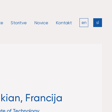
te
Storitve
Novice
Kontakt
en
sl
ian, Francija
ute of Technology