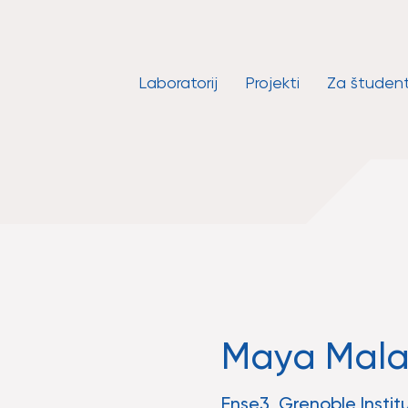
Laboratorij
Projekti
Za študen
Maya Malak
Ense3, Grenoble Instit