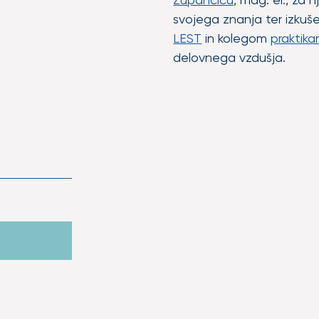
svojega znanja ter izkuše
LEST
in kolegom
praktik
delovnega vzdušja.
avništva v