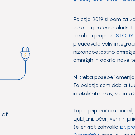
Poletje 2019 si bom za v
tako na profesionalni kot
delal na projektu
STORY
preučevala vpliv integraci
nizkonapetostno omrežje. 
omrežjih in odkrila nove t
Ni treba posebej omenjati
To poletje sem dobila tud
in okoliških držav, saj ima
Toplo priporočam opravlj
 of
Ljubljani, očarljivem in p
še enkrat zahvalila
izr. p
Zupančiču
, mag. el., za 