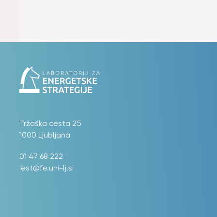
Tržaška cesta 25
1000 Ljubljana
01 47 68 222
lest@fe.uni-lj.si