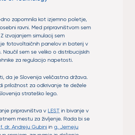
edno zapomnila kot izjemno poletje,
 osebni ravni. Med pripravništvom sem
. Z izvajanjem simulacij sem
je fotovoltaičnih panelov in baterij v
Naučil sem se veliko o distribucijskih
ehnike za regulacijo napetosti.
, da je Slovenija veličastna država.
i priložnost za odkrivanje te dežele
 Slovenija strateško lego.
anje pripravništva v
LEST
in bivanje v
rijetnem mestu za življenje. Rada bi se
rof. dr. Andreju Gubini
in
g. Jerneju
njun sprejem, zaupanje in deljenje