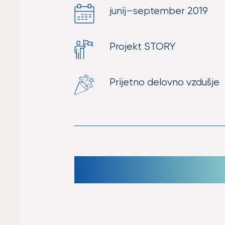
junij–september 2019
Projekt STORY
Prijetno delovno vzdušje
Toplo priporočam opravljanje pripr
LEST in bivanje v Ljubljani.