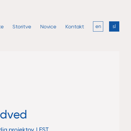
te
Storitve
Novice
Kontakt
en
sl
edved
odja projektov, LEST