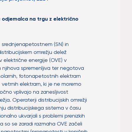
odjemalca na trgu z električno
 srednjenapetostnem (SN) in
stribucijskem omrežju delež
ov električne energije (OVE) v
 njihova spremenljiva ter negotova
olarnih, fotonapetostnih elektrarn
n vetrnih elektrarn, ki je ne moremo
čno vplivajo na zanesljivost
ja. Operaterji distribucijskih omrežji
ju distribucijskega sistema v času
onalno ukvarjali s problemi prenizkih
a so se zaradi razmaha OVE začeli
i napetostmi (prenapetosti v koničnih