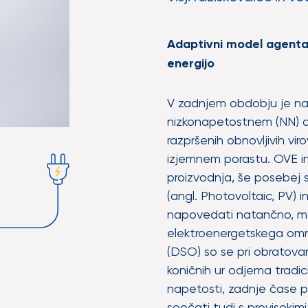
Adaptivni model agenta 
energijo
V zadnjem obdobju je na
nizkonapetostnem (NN) di
razpršenih obnovljivih vir
izjemnem porastu. OVE in
proizvodnja, še posebej s
(angl. Photovoltaic, PV) i
napovedati natančno, mo
elektroenergetskega omrež
(DSO) so se pri obratovan
koničnih ur odjema tradici
napetosti, zadnje čase p
soočati tudi s previsokim