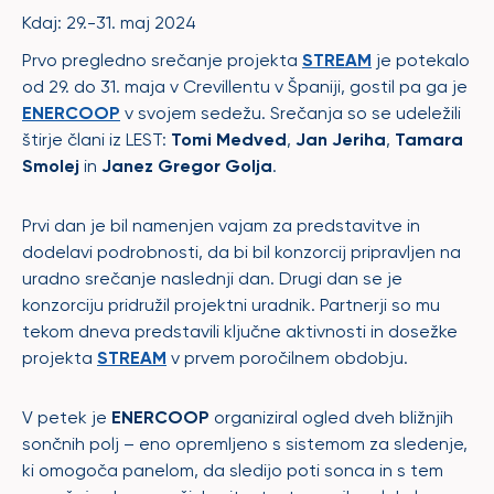
Kdaj: 29.-31. maj 2024
Prvo pregledno srečanje projekta
STREAM
je potekalo
od 29. do 31. maja v Crevillentu v Španiji, gostil pa ga je
ENERCOOP
v svojem sedežu. Srečanja so se udeležili
štirje člani iz LEST:
Tomi Medved
,
Jan Jeriha
,
Tamara
Smolej
in
Janez Gregor Golja
.
Prvi dan je bil namenjen vajam za predstavitve in
dodelavi podrobnosti, da bi bil konzorcij pripravljen na
uradno srečanje naslednji dan. Drugi dan se je
konzorciju pridružil projektni uradnik. Partnerji so mu
tekom dneva predstavili ključne aktivnosti in dosežke
projekta
STREAM
v prvem poročilnem obdobju.
V petek je
ENERCOOP
organiziral ogled dveh bližnjih
sončnih polj – eno opremljeno s sistemom za sledenje,
ki omogoča panelom, da sledijo poti sonca in s tem