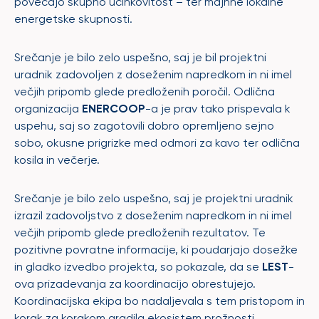
povečajo skupno učinkovitost – ter majhne lokalne
energetske skupnosti.
Srečanje je bilo zelo uspešno, saj je bil projektni
uradnik zadovoljen z doseženim napredkom in ni imel
večjih pripomb glede predloženih poročil. Odlična
organizacija
ENERCOOP
-a je prav tako prispevala k
uspehu, saj so zagotovili dobro opremljeno sejno
sobo, okusne prigrizke med odmori za kavo ter odlična
kosila in večerje.
Srečanje je bilo zelo uspešno, saj je projektni uradnik
izrazil zadovoljstvo z doseženim napredkom in ni imel
večjih pripomb glede predloženih rezultatov. Te
pozitivne povratne informacije, ki poudarjajo dosežke
in gladko izvedbo projekta, so pokazale, da se
LEST
-
ova prizadevanja za koordinacijo obrestujejo.
Koordinacijska ekipa bo nadaljevala s tem pristopom in
korak za korakom gradila ekosistem prožnosti