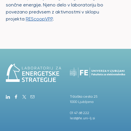
sončne energije. Njeno delo v laboratoriju bo
povezano predvsem z aktivnostmi v sklopu
projekta
REScoopVPP
.
Tržaška cesta 25
1000 Ljubljana
01 47 68 222
lest@fe.uni-lj.si