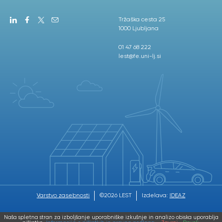
Tržaška cesta 25
1000 Ljubljana
01 47 68 222
lest@fe.uni-lj.si
Varstvo zasebnosti
©2026 LEST
Izdelava:
IDEAZ
Naša spletna stran za izboljšanje uporabniške izkušnje in analizo obiska uporablja