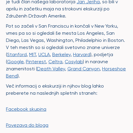
je tudi član našega laboratorija
Jan Jeriha
, so bili v
aprilu in začetku maja na strokovni ekskurziji po
Združenih Državah Amerike.
Pot so začeli v San Franciscu in končali v New Yorku,
vmes pa so si ogledali še mesta Los Angeles, San
Diego, Las Vegas, Washington, Philadelphio in Boston.
V teh mestih so si ogledali svetovno znane univerze
(
Stanford
,
MIT
,
UCLA
,
Berkeley
,
Harvard
), podjetja
(
Google
,
Pinterest
,
Celtra
,
Cosylab
) in naravne
znamenitosti (
Death Valley
,
Grand Canyon
,
Horseshoe
Bend
).
Več informacij o ekskurziji in njihov blog lahko
preberete na naslednjih spletnih straneh:
Facebook skupina
Povezava do bloga