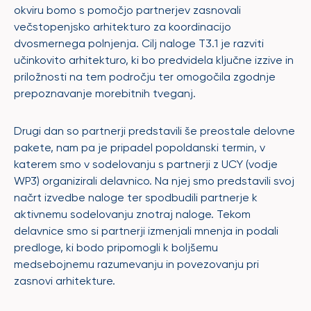
okviru bomo s pomočjo partnerjev zasnovali
večstopenjsko arhitekturo za koordinacijo
dvosmernega polnjenja. Cilj naloge T3.1 je razviti
učinkovito arhitekturo, ki bo predvidela ključne izzive in
priložnosti na tem področju ter omogočila zgodnje
prepoznavanje morebitnih tveganj.
Drugi dan so partnerji predstavili še preostale delovne
pakete, nam pa je pripadel popoldanski termin, v
katerem smo v sodelovanju s partnerji z UCY (vodje
WP3) organizirali delavnico. Na njej smo predstavili svoj
načrt izvedbe naloge ter spodbudili partnerje k
aktivnemu sodelovanju znotraj naloge. Tekom
delavnice smo si partnerji izmenjali mnenja in podali
predloge, ki bodo pripomogli k boljšemu
medsebojnemu razumevanju in povezovanju pri
zasnovi arhitekture.