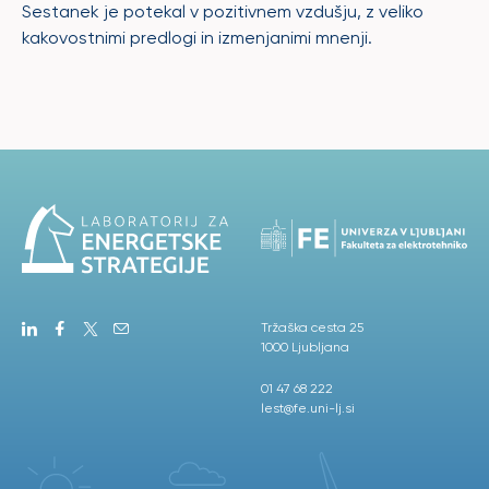
Sestanek je potekal v pozitivnem vzdušju, z veliko
kakovostnimi predlogi in izmenjanimi mnenji.
Tržaška cesta 25
1000 Ljubljana
01 47 68 222
lest@fe.uni-lj.si