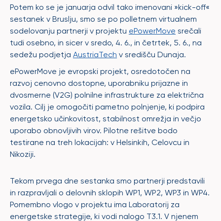
Potem ko se je januarja odvil tako imenovani »
kick-off
«
sestanek v Bruslju, smo se po polletnem virtualnem
sodelovanju partnerji v projektu
ePowerMove
srečali
tudi osebno, in sicer v sredo, 4. 6., in četrtek, 5. 6., na
sedežu podjetja
AustriaTech
v središču Dunaja.
ePowerMove je evropski projekt, osredotočen na
razvoj cenovno dostopne, uporabniku prijazne in
dvosmerne (V2G) polnilne infrastrukture za električna
vozila. Cilj je omogočiti pametno polnjenje, ki podpira
energetsko učinkovitost, stabilnost omrežja in večjo
uporabo obnovljivih virov. Pilotne rešitve bodo
testirane na treh lokacijah: v Helsinkih, Celovcu in
Nikoziji.
Tekom prvega dne sestanka smo partnerji predstavili
in razpravljali o delovnih sklopih WP1, WP2, WP3 in WP4.
Pomembno vlogo v projektu ima Laboratorij za
energetske strategije, ki vodi nalogo T3.1. V njenem